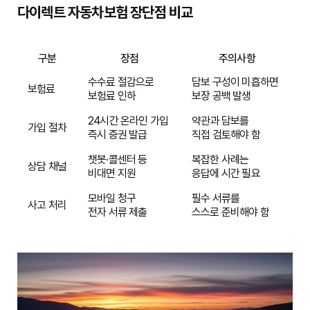
다이렉트 자동차보험 장단점 비교
구분
장점
주의사항
수수료 절감으로
담보 구성이 미흡하면
보험료
보험료 인하
보장 공백 발생
24시간 온라인 가입
약관과 담보를
가입 절차
즉시 증권 발급
직접 검토해야 함
챗봇·콜센터 등
복잡한 사례는
상담 채널
비대면 지원
응답에 시간 필요
모바일 청구
필수 서류를
사고 처리
전자 서류 제출
스스로 준비해야 함