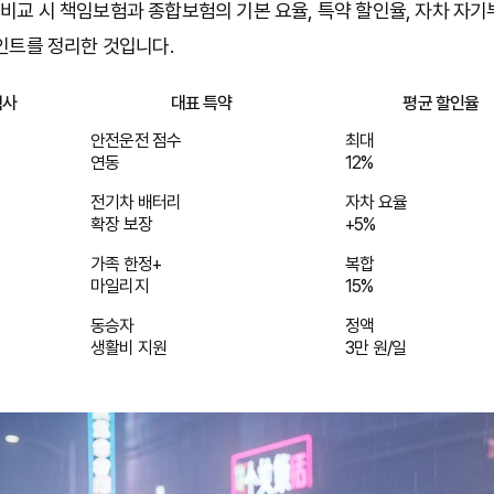
교 시 책임보험과 종합보험의 기본 요율, 특약 할인율, 자차 자기부
인트를 정리한 것입니다.
험사
대표 특약
평균 할인율
안전운전 점수
최대
연동
12%
전기차 배터리
자차 요율
확장 보장
+5%
가족 한정+
복합
마일리지
15%
동승자
정액
생활비 지원
3만 원/일