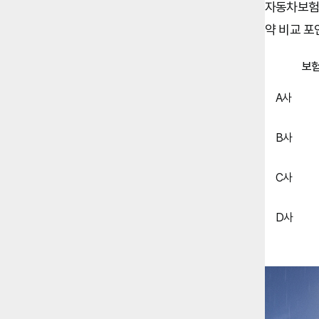
자동차보험비
약 비교 포
보
A사
B사
C사
D사