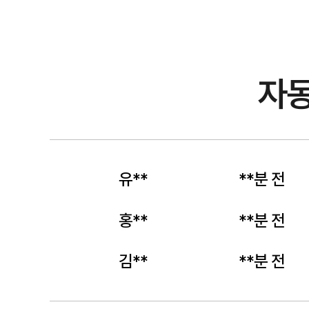
자동차보험 가입 정보
지금 바로 확인!
자동차보험 비교에 필요한 정보를 단계별로 정리했습니다. 보험료, 특약,
실제 운전자 질문을 기반으로 구성된 콘텐츠입니다.
각 카드에서 자세한 가이드를 확인하고 바로 적용해보세요.
자동
전**
**분 전
유**
**분 전
홍**
**분 전
김**
**분 전
임**
**분 전