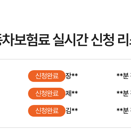
 사고 대응까지 필요한 내용을 빠르게 찾아보세요.
차보험료 실시간 신청 
신청완료
김**
**분
신청완료
장**
**분
신청완료
제**
**분
신청완료
김**
**분
신청완료
임**
**분