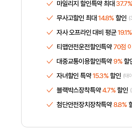
보험료 산출 구조와 특약 적용 순서를 정리해 단계별 비교 전략을 제안합
마일리지 할인특약 최대
37.7
더보기 +
무사고할인 최대
14.8%
할인
(
자사 오프라인 대비 평균
19.1
티맵안전운전할인특약
70점 
대중교통이용할인특약
9%
할
자녀할인 특약
15.3%
할인
(태
블랙박스장착특약
4.7%
할인
첨단안전장치장착특약
8.8%