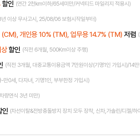
니다.
%
할인
(연간 2천km이하/65세미만/커넥티드 마일리지 적용시)
3년 이상 무사고시, 25/08/06 보험시작일부터)
% (CM), 개인용 10% (TM), 업무용 14.7% (TM)
저렴
이상
할인
(직전 6개월, 500Km이상 주행)
인
(직전 3개월, 대중교통이용금액 7만원이상(기명1인 가입시)/14
아-만0세, 다자녀, 기명1인, 부부한정 가입시)
(차량연식 3년 미만)
할인
(차선이탈&전방충돌방지 장치 모두 장착, 신차,가솔린/디젤/하이