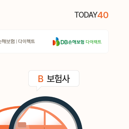
40
TODAY